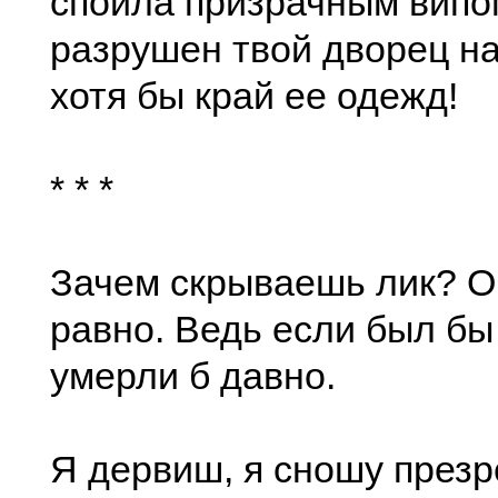
споила призрачным випо
разрушен твой дворец н
хотя бы край ее одежд!
* * *
Зачем скрываешь лик? О
равно. Ведь если был бы 
умерли б давно.
Я дервиш, я сношу през