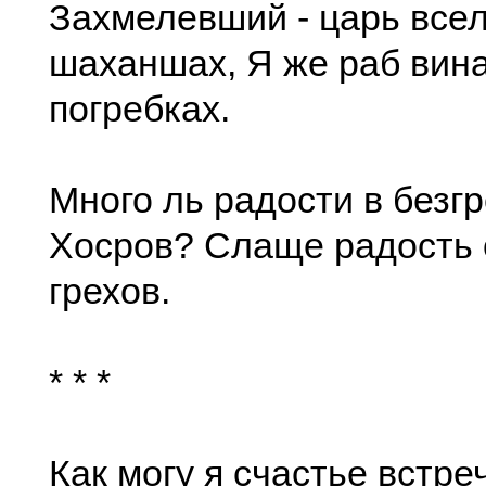
Захмелевший - царь все
шаханшах, Я же раб вина
погребках.
Много ль радости в безг
Хосров? Слаще радость
грехов.
* * *
Как могу я счастье встре