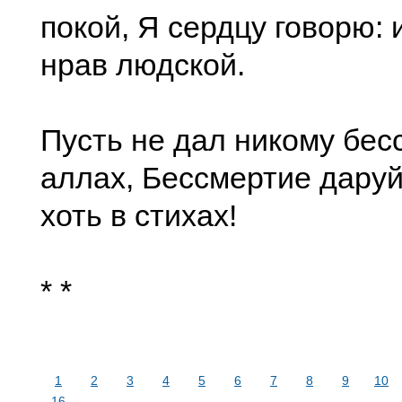
покой, Я сердцу говорю:
нрав людской.
Пусть не дал никому бес
аллах, Бессмертие дару
хоть в стихах!
* *
1
2
3
4
5
6
7
8
9
10
16