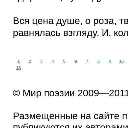
Вся цена душе, о роза, т
равнялась взгляду, И, ко
1
2
3
4
5
6
7
8
9
10
16
© Мир поэзии 2009—201
Размещенные на сайте п
публикуются их авторами