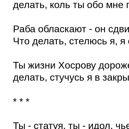
делать, коль ты обо мне
Раба обласкают - он сдви
Что делать, стелюсь я, я
Ты жизни Хосрову дороже
делать, стучусь я в закр
* * *
Ты - статуя, ты - идол, ч