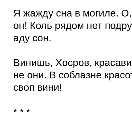
Я жажду сна в могиле. О,
он! Коль рядом нет подру
аду сон.
Винишь, Хосров, красав
не они. В соблазне красо
своп вини!
* * *