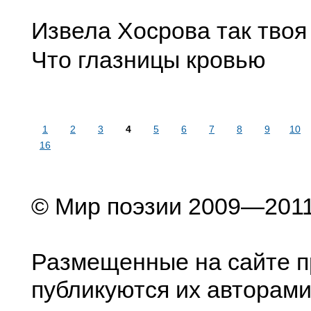
Извела Хосрова так твоя
Что глазницы кровью
1
2
3
4
5
6
7
8
9
10
16
© Мир поэзии 2009—201
Размещенные на сайте п
публикуются их авторами