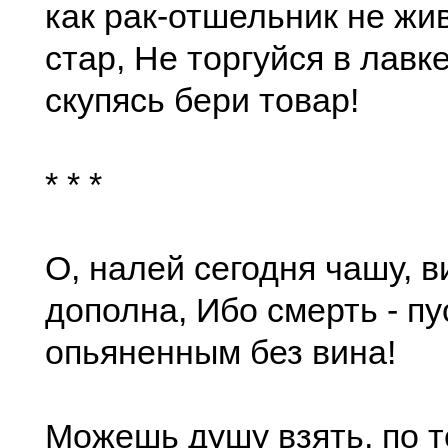
как рак-отшельник не жив
стар, Не торгуйся в лавк
скупясь бери товар!
* * *
О, налей сегодня чашу, 
дополна, Ибо смерть - п
опьяненным без вина!
Можешь душу взять, по т