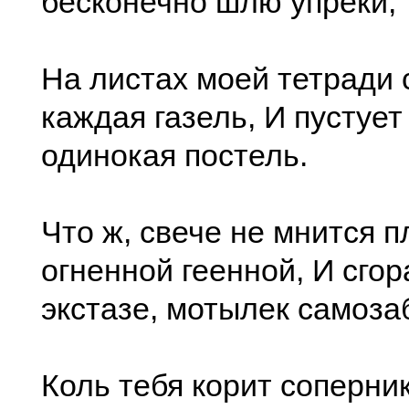
бесконечно шлю упреки,
На листах моей тетради 
каждая газель, И пустует
одинокая постель.
Что ж, свече не мнится 
огненной геенной, И сгора
экстазе, мотылек самоза
Коль тебя корит соперни