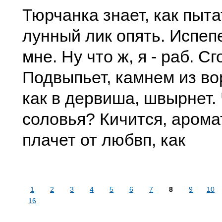
Тюрчанка знает, как пыта
лунный лик опять. Испеп
мне. Ну что ж, я - раб. Сг
Подвыпьет, камнем из во
как в дервиша, швырнет. 
соловья? Кичится, аромат
плачет от любвп, как
1
2
3
4
5
6
7
8
9
10
16