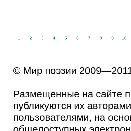
1
2
3
4
5
6
7
8
9
10
© Мир поэзии 2009—201
Размещенные на сайте п
публикуются их авторами
пользователями, на осно
общедоступных электрон