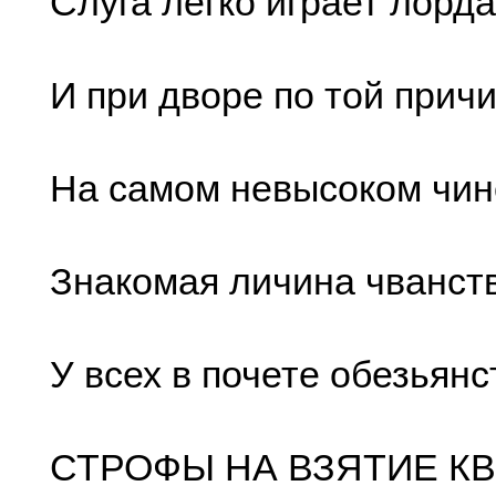
Слуга легко играет лорда
И при дворе по той прич
На самом невысоком чин
Знакомая личина чванств
У всех в почете обезьянс
СТРОФЫ НА ВЗЯТИЕ КВ