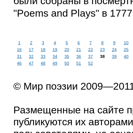
были собраны в посмерт
"Poems and Plays" в 1777
1
2
3
4
5
6
7
8
9
10
16
17
18
19
20
21
22
23
24
25
31
32
33
34
35
36
37
38
39
40
46
47
48
49
50
51
52
© Мир поэзии 2009—201
Размещенные на сайте п
публикуются их авторами