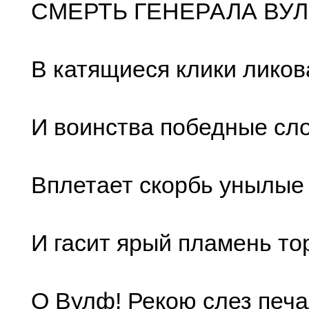
СМЕРТЬ ГЕНЕРАЛА ВУ
В катящиеся клики ликов
И воинства победные сл
Вплетает скорбь унылые
И гасит ярый пламень то
О Вулф! Рекою слез печа