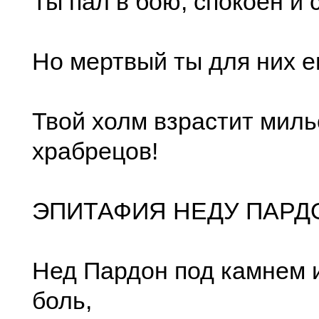
Ты пал в бою, спокоен и 
Но мертвый ты для них 
Твой холм взрастит мил
храбрецов!
ЭПИТАФИЯ НЕДУ ПАРД
Нед Пардон под камнем 
боль,