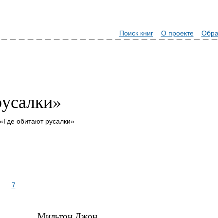
Поиск книг
О проекте
Обра
русалки»
«Где обитают русалки»
7
Мильтон Джон