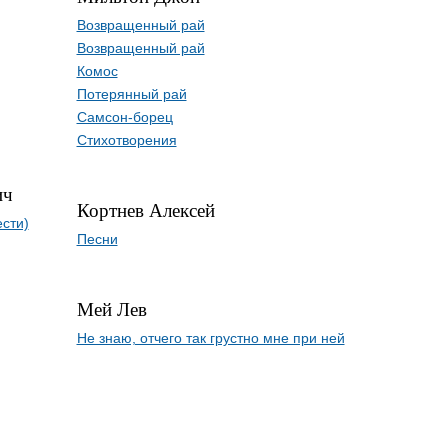
Возвращенный рай
Возвращенный рай
Комос
Потерянный рай
Самсон-борец
Стихотворения
ич
Кортнев Алексей
ести)
Песни
Мей Лев
Не знаю, отчего так грустно мне при ней