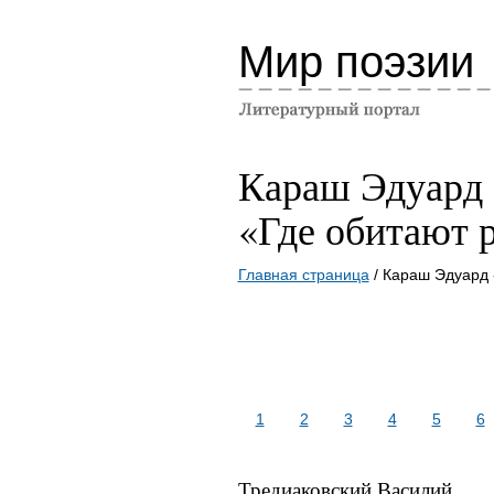
Мир поэзии
Караш Эдуард
«Где обитают 
Главная страница
/ Караш Эдуард 
1
2
3
4
5
6
Тредиаковский Василий