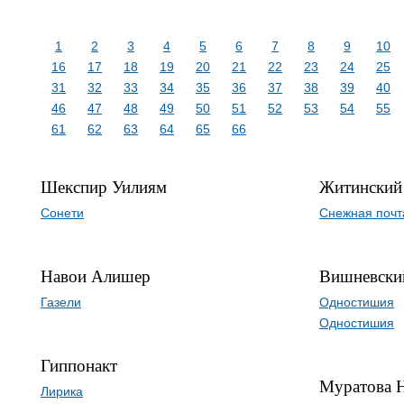
1
2
3
4
5
6
7
8
9
10
16
17
18
19
20
21
22
23
24
25
31
32
33
34
35
36
37
38
39
40
46
47
48
49
50
51
52
53
54
55
61
62
63
64
65
66
Шекспир Уилиям
Житинский
Сонети
Снежная почт
Навои Алишер
Вишневски
Газели
Одностишия
Одностишия
Гиппонакт
Муратова Н
Лирика