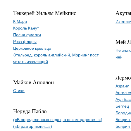
Теккерей Уильям Мейкпис
Акута
К Мэри
Из книг
Король Канут
Песня фиалки
Мей Л
Роза флоры
Церковное крыльцо
Не знаю
Этельред, король английский, Морнинг пост
ней
читать изволящий
Лермо
Майков Аполлон
Азраил
Стихи
Ангел с
Аул Бас
Беглец
Неруда Пабло
Бороди
(«В определенных водах, в неком царстве...»)
Боярин
(«В разгар июня...»)
Боярин