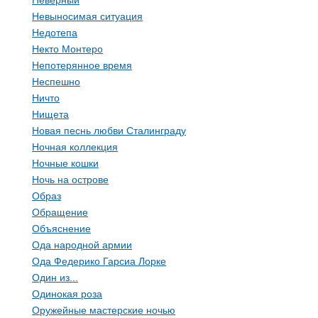
Неверный
Невыносимая ситуация
Недотепа
Некто Монтеро
Непотерянное время
Неспешно
Ничто
Нищета
Новая песнь любви Сталинграду
Ночная коллекция
Ночные кошки
Ночь на острове
Образ
Обращение
Объяснение
Ода народной армии
Ода Федерико Гарсиа Лорке
Один из...
Одинокая роза
Оружейные мастерские ночью