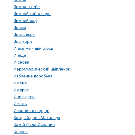
Земля в тебе
Земной кабальеро
Зимний сад
Знамя
Знать всех
Зов моря
И все же - двигаюсь
И ещё
И снова
Иероглифический цыпленок
Избиение воробьев
Имена
Имярек
Иное дело
Искать
Испания в сердце
Каждый день Матильда
Какой была Испания
Клинья