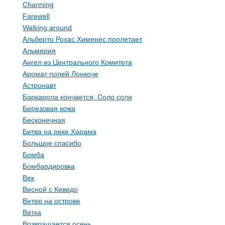
Charming
Farewell
Walking around
Альберто Рохас Хименес пролетает
Альмерия
Ангел из Центрального Комитета
Аромат полей Лонкоче
Астронавт
Баркарола кончается. Соло соли
Березовая кожа
Бесконечная
Битва на реке Харама
Большое спасибо
Бомба
Бомбардировка
Век
Весной с Кеведо
Ветер на острове
Ветка
Возвращается осень