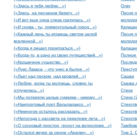
(«Здесь я тебя люблю...»)
Олег
(«Здесь, на песчаном берегу...»)
Песня п
(«И вот еще одна слеза скатилась...»)
молодог
(«И снова - ты, прямоугольный город...»)
Калашн
(«Каждый день ты играешь светом целой
Песня п
вселенной...»)
молодог
(«Когда я решил проиграться...»)
Калашн
(«Когда-то, в одно из своих путешествий...»)
Полное 
(«Крошечное существо...»)
Последн
(«Луис Лакаса, - что унес в былое...»)
Престу
(«Льет над песком, над кровлей...»)
Сашка
(«Люблю, когда ты молчишь, словно ты
Сказка 
отлучилась...»)
Стихи
(«Мы потеряли целые сумерки - никому...»)
Стихи (
(«Наипортовый порт Вальпараисо...»)
Стихот
(«Немногое осталось рассказать...»)
Стихотв
(«Непогода с рассвета на переломе лета...»)
Стихотв
(«О сосновый простор, грохот на волноломе...»)
Тамбов
(«Остался вечер за окном «Арагви»...»)
Том 1. 