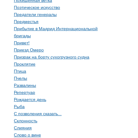
Похищенная ветка
Поэтическое искусство
Предатели генералы
Предместья
Прибытие в Мадрид Интернациональной
бригады
Привет!
Приезд Омеро
Призрак на борту сухогрузного судна
Проклятие
Птица
Пчелы
Развалины
Репертуар
Рождается день
Рыба
С позволения сказать...
Склонность
Слияния
Слово о вине