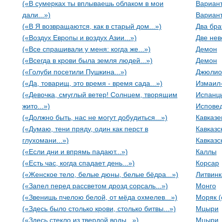
(«В сумерках ты вплываешь облаком в мои
Вариан
дали...»)
Вариант
(«В Я возвращаются, как в старый дом...»)
Два бра
(«Воздух Европы и воздух Азии...»)
Две не
(«Все спрашивали у меня: когда же...»)
Демон
(«Всегда в крови была земля людей...»)
Демон
(«Голуби посетили Пушкина...»)
Джюлио
(«Да, товарищ, это время - время сада...»)
Измаил
(«Девочка, смуглый ветер! Солнцем, творящим
Испанц
жито...»)
Испове
(«Должно быть, нас не могут добудиться...»)
Кавказе
(«Думаю, тени пряду, один как перст в
Кавказс
глухомани...»)
Кавказс
(«Если дни и впрямь падают...»)
Каллы
(«Есть час, когда спадает день...»)
Корсар
(«Женское тело, белые дюны, белые бёдра...»)
Литвинк
(«Запел перед рассветом дрозд сорсаль...»)
Монго
(«Звенишь пчелою белой, от мёда охмелев...»)
Моряк (
(«Здесь было столько крови, столько битвы...»)
Мцыри
(«Здесь стекло из твердой воды...»)
Мцыри