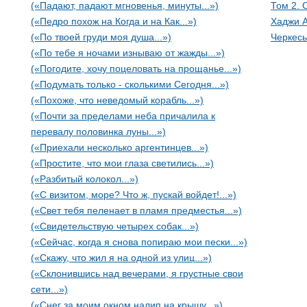
(«Падают, падают мгновенья, минуты...»)
Том 2. 
(«Педро похож на Когда и на Как...»)
Хаджи 
(«По твоей груди моя душа...»)
Черкес
(«По тебе я ночами изнываю от жажды...»)
(«Погодите, хочу поцеловать на прощанье...»)
(«Подумать только - сколькими Сегодня...»)
(«Похоже, что неведомый корабль...»)
(«Почти за пределами неба причалила к
перевалу половинка луны...»)
(«Приехали несколько аргентинцев...»)
(«Простите, что мои глаза светились...»)
(«Разбитый колокол...»)
(«С визитом, море? Что ж, пускай войдет!...»)
(«Свет тебя пеленает в пламя предместья...»)
(«Свидетельствую четырех собак...»)
(«Сейчас, когда я снова попираю мои пески...»)
(«Скажу, что жил я на одной из улиц...»)
(«Склонившись над вечерами, я грустные свои
сети...»)
(«Снег за моим окном налип на крышу...»)