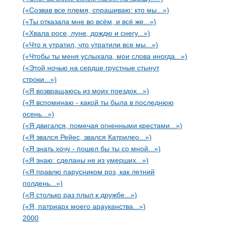
(«Созвав все племя, спрашиваю: кто мы...»)
(«Ты отказала мне во всём, и всё же...»)
(«Хвала росе, луне, дождю и снегу...»)
(«Что я утратил, что утратили все мы...»)
(«Чтобы ты меня услыхала, мои слова иногда...»)
(«Этой ночью на сердце грустные стынут
строки...»)
(«Я возвращаюсь из моих поездок...»)
(«Я вспоминаю - какой ты была в последнюю
осень...»)
(«Я двигался, помечая огненными крестами...»)
(«Я звался Рейес, звался Катрилео...»)
(«Я знать хочу - пошел бы ты со мной...»)
(«Я знаю: сделаны не из умерших...»)
(«Я правлю парусником роз, как летний
полдень...»)
(«Я столько раз плыл к дружбе...»)
(«Я, патриарх моего арауканства...»)
2000