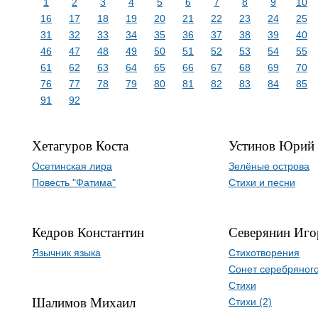
1
2
3
4
5
6
7
8
9
10
16
17
18
19
20
21
22
23
24
25
31
32
33
34
35
36
37
38
39
40
46
47
48
49
50
51
52
53
54
55
61
62
63
64
65
66
67
68
69
70
76
77
78
79
80
81
82
83
84
85
91
92
Хетагуров Коста
Устинов Юрий
Осетинская лира
Зелёные острова
Повесть "Фатима"
Стихи и песни
Кедров Константин
Северянин Иго
Язычник языка
Cтихотворения
Сонет серебряного
Стихи
Шалимов Михаил
Стихи (2)