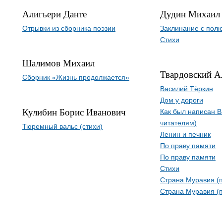
Алигьери Данте
Дудин Михаил
Отрывки из сборника поэзии
Заклинание с пол
Стихи
Шалимов Михаил
Твардовский А
Сборник «Жизнь продолжается»
Василий Тёркин
Дом у дороги
Кулибин Борис Иванович
Как был написан В
читателям)
Тюремный вальс (стихи)
Ленин и печник
По праву памяти
По праву памяти
Стихи
Страна Муравия (п
Страна Муравия (п