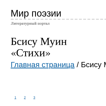
Мир поэзии
Бсису Муин
«Стихи»
Главная страница
/ Бсису
1
2
3