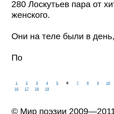
280 Лоскутьев пара от х
женского.
Они на теле были в день,
По
1
2
3
4
5
6
7
8
9
10
16
17
18
19
© Мир поэзии 2009—201