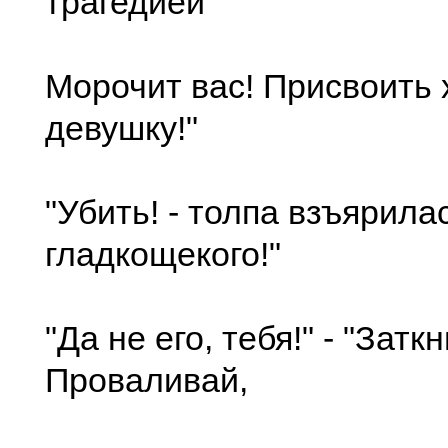
трагедией
Морочит вас! Присвоить 
девушку!"
"Убить! - толпа взъярилас
гладкощекого!"
"Да не его, тебя!" - "Заткн
Проваливай,