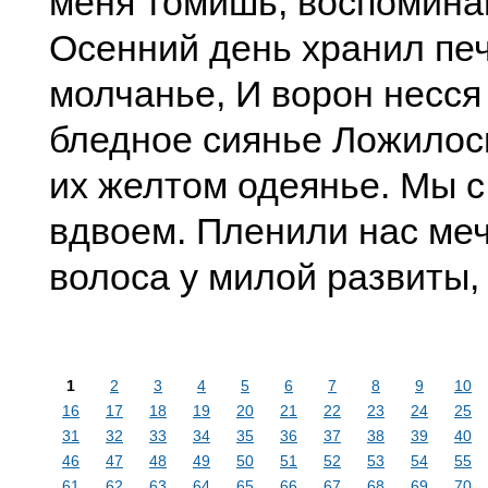
меня томишь, воспомина
Осенний день хранил пе
молчанье, И ворон несся
бледное сиянье Ложилось
их желтом одеянье. Мы 
вдвоем. Пленили нас ме
волоса у милой развиты,
1
2
3
4
5
6
7
8
9
10
16
17
18
19
20
21
22
23
24
25
31
32
33
34
35
36
37
38
39
40
46
47
48
49
50
51
52
53
54
55
61
62
63
64
65
66
67
68
69
70