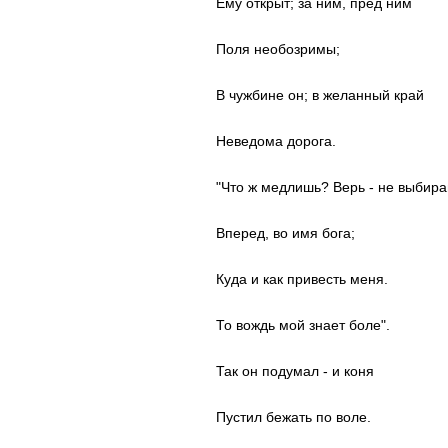
Ему открыт; за ним, пред ним
Поля необозримы;
В чужбине он; в желанный край
Неведома дорога.
"Что ж медлишь? Верь - не выбира
Вперед, во имя бога;
Куда и как привесть меня.
То вождь мой знает боле".
Так он подумал - и коня
Пустил бежать по воле.