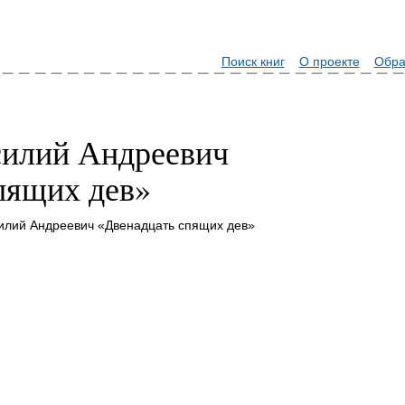
Поиск книг
О проекте
Обра
силий Андреевич
пящих дев»
илий Андреевич «Двенадцать спящих дев»