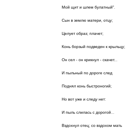
Мой щит и шлем булатный".
Сын в землю матери, отцу;
Целует образ; плачет;
Конь борзый подведен к крыльцу;
Он сел - он крикнул - скачет...
И пыльный по дороге след
Поднял конь быстроногий;
Но вот уже и следу нет:
И пыль слилась с дорогой...
Вздохнул отец; со вздохом мать