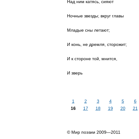
Над ним катясь, сияют
Ночные звезды; вкруг главы
Младые сны летают;
И конь, не дремля, сторожит;
И к стороне той, мнится,
И зверь
1
2
3
4
5
6
16
17
18
19
20
21
© Мир поэзии 2009—2011