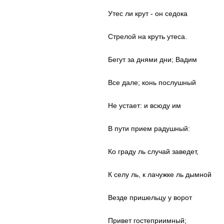
Утес ли крут - он седока
Стрелой на круть утеса.
Бегут за днями дни; Вадим
Все дале; конь послушный
Не устает: и всюду им
В пути прием радушный:
Ко граду ль случай заведет,
К селу ль, к лачужке ль дымной
Везде пришельцу у ворот
Привет гостеприимный;