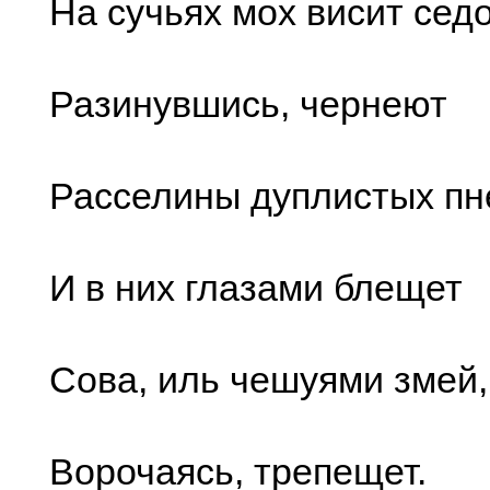
На сучьях мох висит седо
Разинувшись, чернеют
Расселины дуплистых пн
И в них глазами блещет
Сова, иль чешуями змей,
Ворочаясь, трепещет.