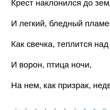
Крест наклонился до зем
И легкий, бледный пламе
Как свечка, теплится над
И ворон, птица ночи,
На нем, как призрак, не
1
2
3
4
5
6
7
8
9
10