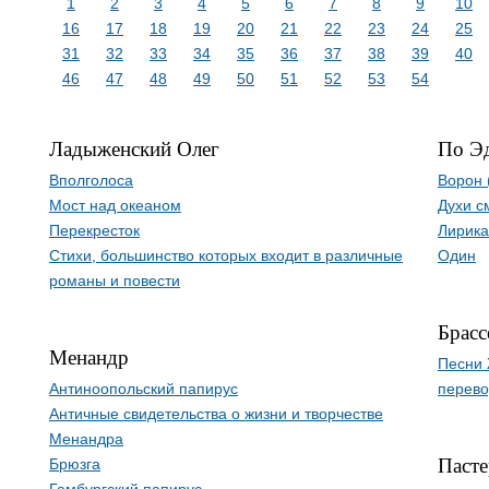
1
2
3
4
5
6
7
8
9
10
16
17
18
19
20
21
22
23
24
25
31
32
33
34
35
36
37
38
39
40
46
47
48
49
50
51
52
53
54
Ладыженский Олег
По Э
Вполголоса
Ворон 
Мост над океаном
Духи с
Перекресток
Лирика
Стихи, большинство которых входит в различные
Один
романы и повести
Брас
Менандр
Песни 
Антиноопольский папирус
перево
Античные свидетельства о жизни и творчестве
Менандра
Пасте
Брюзга