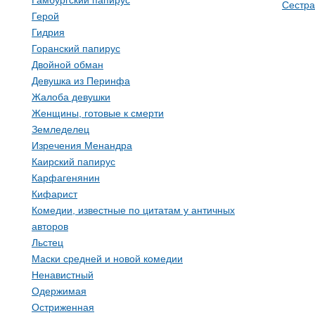
Гамбургский папирус
Сестра
Герой
Гидрия
Горанский папирус
Двойной обман
Девушка из Перинфа
Жалоба девушки
Женщины, готовые к смерти
Земледелец
Изречения Менандра
Каирский папирус
Карфагенянин
Кифарист
Комедии, известные по цитатам у античных
авторов
Льстец
Маски средней и новой комедии
Ненавистный
Одержимая
Остриженная