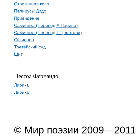
Отрезанная коса
Папирусы Дидо
Привидение
Самиянка (Перевод А Парина)
Самиянка (Перевод Г Церетели)
Сикионец
Третейский суд
Щит
Пессоа Фернандо
Лирика
Лирика
© Мир поэзии 2009—2011