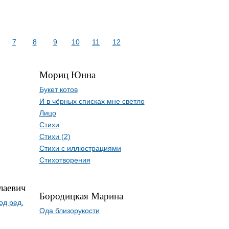
7
8
9
10
11
12
Мориц Юнна
Букет котов
И в чёрных списках мне светло
Лицо
Стихи
Стихи (2)
Стихи с иллюстрациями
Стихотворения
лаевич
Бородицкая Марина
од ред.
Ода близорукости