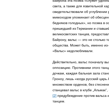
Байрона эта поэма «служит удобн
света, а также для язвительной х
свидетельствовали об углублении 
мимоходом упоминает об обесцени
бедняков голодных», но поэма в о
пришедший из Германии и ставший
великосветских танцев, предостав
Байрону, вальс — это не столько т
общества. Может быть, именно из-
«Вальс» недолюбливали.
Действительно, вальс поначалу выз
оппозицию. Противники этого танц
дочкам, каждая бальная зала стано
Гроноу, лишь «когда русский царь 
множеством орденов, без стеснени
станцевал вальс в клубе „Альмак“,
[2]
предубеждение против вальса и
танцем.