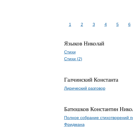
1
2
3
4
5
6
Языков Николай
Стихи
Стихи (2)
Галчинский Константа
Лирический разговор
Батюшков Константин Нико
Полное собрание стихотворений п
Фридмана