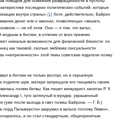
ым поводом для осмеяния развращенности и пустоты
арактеристики последних политических событий, которые
реакции внутри страны».
[1]
Хотя, действительно, Байрон
вании денег или о законах, позволяющих «вешать
сновном — не об этом. Она — о том, что вальс,
 модным в Англии, в отличие от всех прежних
ляет немалые возможности для физической близости: по
анец как таковой, сколько эмблема сексуальности
за «неприличности» этой темы советские издатели поэму
вал в Англии не только восторг, но и серьезную
а подняли шум, матери запрещали его танцевать своим
вилась полем битвы. Как пишет мемуарист, капитан Р. Х.
Александр I, туго затянутый в мундир, украшенный
я (уже после выхода в свет поэмы Байрона. — Г. Б.)
 а лорд Пальмерстон закружил в вальсе госпожу Ливен»,
спарилось, и он стал стандартным, общепринятым