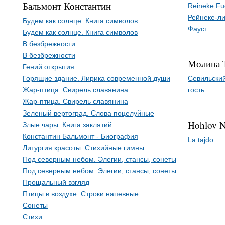
Бальмонт Константин
Reineke Fu
Рейнеке-л
Будем как солнце. Книга символов
Фауст
Будем как солнце. Книга символов
В безбрежности
В безбрежности
Молина 
Гений открытия
Горящие здание. Лирика современной души
Севильски
Жар-птица. Свирель славянина
гость
Жар-птица. Свирель славянина
Зеленый вертоград. Слова поцелуйные
Hohlov N
Злые чары. Книга заклятий
Константин Бальмонт - Биография
La tajdo
Литургия красоты. Стихийные гимны
Под северным небом. Элегии, стансы, сонеты
Под северным небом. Элегии, стансы, сонеты
Прощальный взгляд
Птицы в воздухе. Строки напевные
Сонеты
Стихи