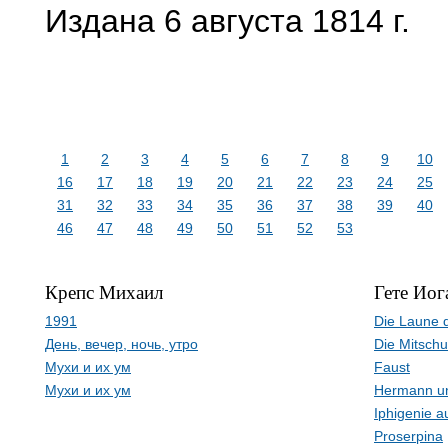
Издана 6 августа 1814 г.
1
2
3
4
5
6
7
8
9
10
16
17
18
19
20
21
22
23
24
25
31
32
33
34
35
36
37
38
39
40
46
47
48
49
50
51
52
53
Крепс Михаил
Гете Иог
1991
Die Laune d
День, вечер, ночь, утро
Die Mitschu
Мухи и их ум
Faust
Мухи и их ум
Hermann u
Iphigenie a
Proserpina