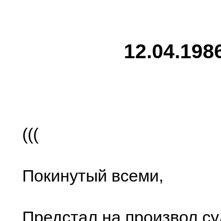
12.04.198
(((
Покинутый всеми,
Предстал на произвол су