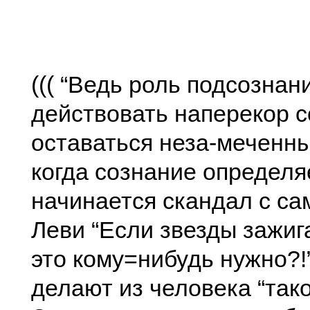
((( “Ведь роль подсознан
действовать наперекор 
оставаться неза-меченны
когда сознание определя
начинается скандал с са
Леви “Если звезды зажига
это кому=нибудь нужно?!
делают из человека “тако