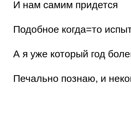
И нам самим придется
Подобное когда=то испы
А я уже который год боле
Печально познаю, и неком