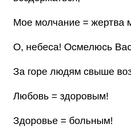
Мое молчание = жертва м
О, небеса! Осмелюсь Вас
За горе людям свыше во
Любовь = здоровым!
Здоровье = больным!