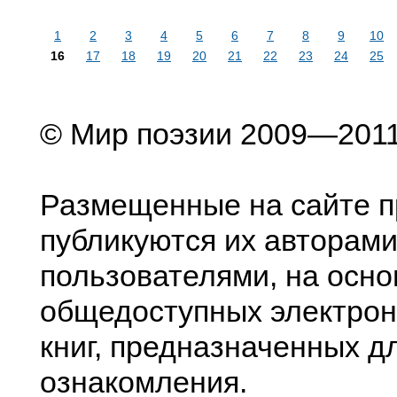
1
2
3
4
5
6
7
8
9
10
16
17
18
19
20
21
22
23
24
25
© Мир поэзии 2009—201
Размещенные на сайте п
публикуются их авторами
пользователями, на осно
общедоступных электрон
книг, предназначенных д
ознакомления.