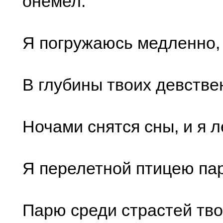
онемел.
Я погружаюсь медленно, 
В глубины твоих девств
Ночами снятся сны, и я 
Я перелетной птицею па
Парю среди страстей тв