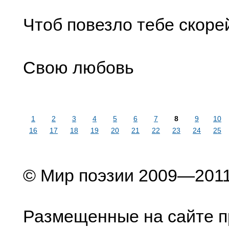
Чтоб повезло тебе скоре
Свою любовь
1
2
3
4
5
6
7
8
9
10
16
17
18
19
20
21
22
23
24
25
© Мир поэзии 2009—201
Размещенные на сайте п