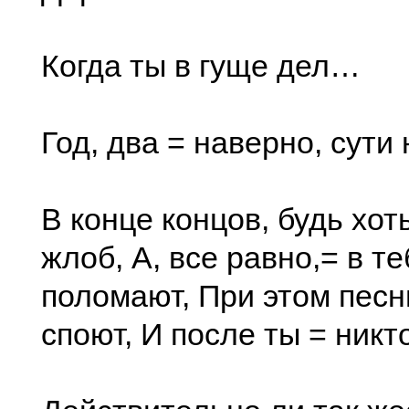
Когда ты в гуще дел…
Год, два = наверно, сути
В конце концов, будь хоть
жлоб, А, все равно,= в те
поломают, При этом пес
споют, И после ты = ник