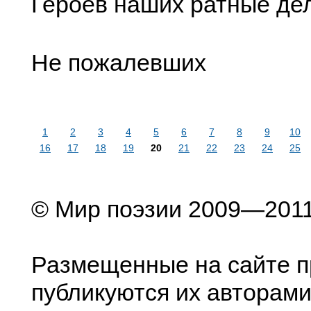
Героев наших ратные де
Не пожалевших
1
2
3
4
5
6
7
8
9
10
16
17
18
19
20
21
22
23
24
25
© Мир поэзии 2009—201
Размещенные на сайте п
публикуются их авторами