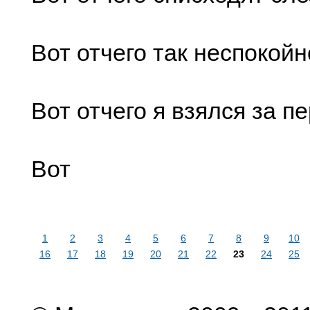
Вот отчего так неспокойн
Вот отчего я взялся за 
Вот
1
2
3
4
5
6
7
8
9
10
16
17
18
19
20
21
22
23
24
25