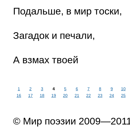
Подальше, в мир тоски,
Загадок и печали,
А взмах твоей
1
2
3
4
5
6
7
8
9
10
16
17
18
19
20
21
22
23
24
25
© Мир поэзии 2009—201