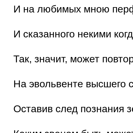
И на любимых мною пер
И сказанного некими ко
Так, значит, может повто
На эвольвенте высшего с
Оставив след познания з