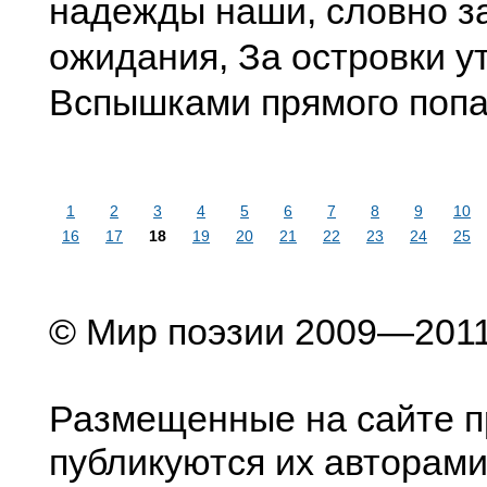
надежды наши, словно з
ожидания, За островки у
Вспышками прямого попа
1
2
3
4
5
6
7
8
9
10
16
17
18
19
20
21
22
23
24
25
© Мир поэзии 2009—201
Размещенные на сайте п
публикуются их авторами