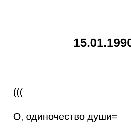
15.01.199
(((
О, одиночество души=