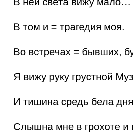
В ней света вижу мало…
В том и = трагедия моя.
Во встречах = бывших, б
Я вижу руку грустной Му
И тишина средь бела дн
Слышна мне в грохоте и