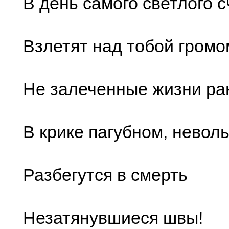
В день самого светлого с
Взлетят над тобой громо
Не залеченные жизни ра
В крике пагубном, невол
Разбегутся в смерть
Незатянувшиеся швы!