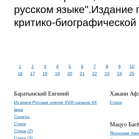
русском языке".Издание 
критико-биографической 
1
2
3
4
5
6
7
8
9
10
16
17
18
19
20
21
22
23
24
25
Баратынский Евгений
Хакани Аф
Из книги Русская элегия XVIII-начала XX
Стихи
века
Сонеты
Мацуо Бас
Стихи
Стихи (2)
Японские тре
Стихи (3)