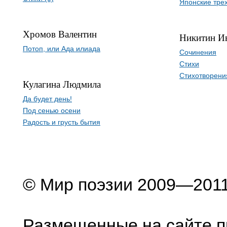
Японские тре
Хромов Валентин
Никитин И
Потоп, или Ада илиада
Сочинения
Стихи
Стихотворени
Кулагина Людмила
Да будет день!
Под сенью осени
Радость и грусть бытия
© Мир поэзии 2009—201
Размещенные на сайте п