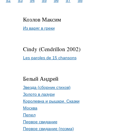
52
53
54
55
56
57
58
Козлов Максим
Из варяг в греки
Cindy (Cendrillon 2002)
Les paroles de 15 chansons
Белый Андрей
Звезда (сборник стихов)
Золото в лазури
Королевна и рыцари. Сказки
Москва
Пепел
Первое свидание
Первое свидание (поэма)