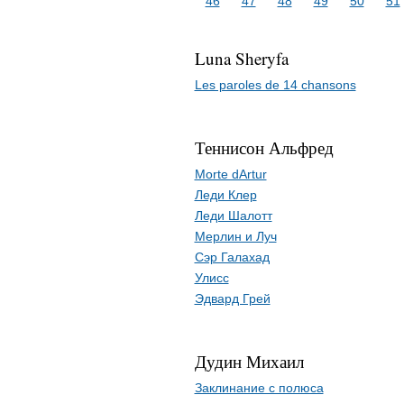
46
47
48
49
50
51
Luna Sheryfa
Les paroles de 14 chansons
Теннисон Альфред
Morte dArtur
Леди Клер
Леди Шалотт
Мерлин и Луч
Сэр Галахад
Улисс
Эдвард Грей
Дудин Михаил
Заклинание с полюса