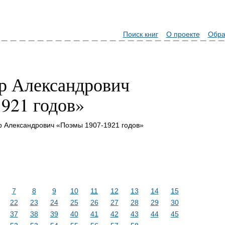
Поиск книг
О проекте
Обра
р Александрович
921 годов»
р Александрович «Поэмы 1907-1921 годов»
7
8
9
10
11
12
13
14
15
22
23
24
25
26
27
28
29
30
37
38
39
40
41
42
43
44
45