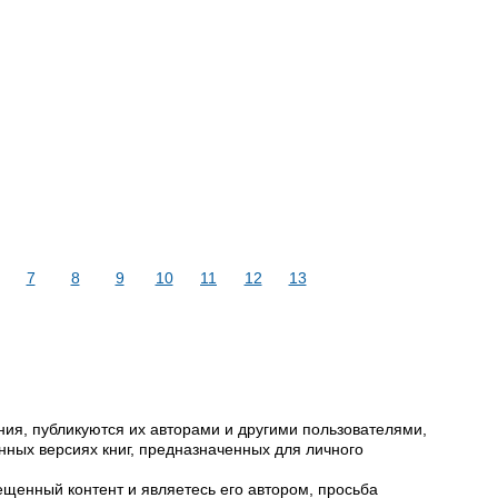
7
8
9
10
11
12
13
ия, публикуются их авторами и другими пользователями,
ных версиях книг, предназначенных для личного
щенный контент и являетесь его автором, просьба