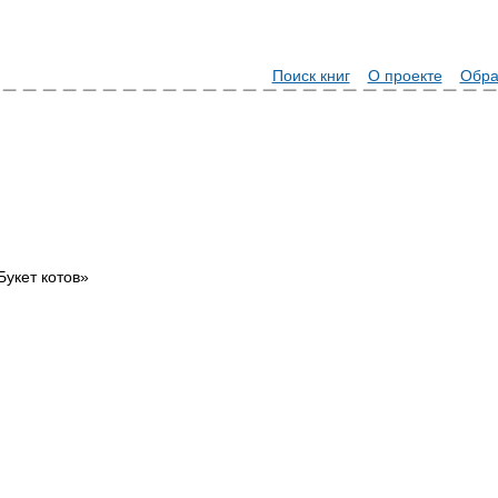
Поиск книг
О проекте
Обра
укет котов»