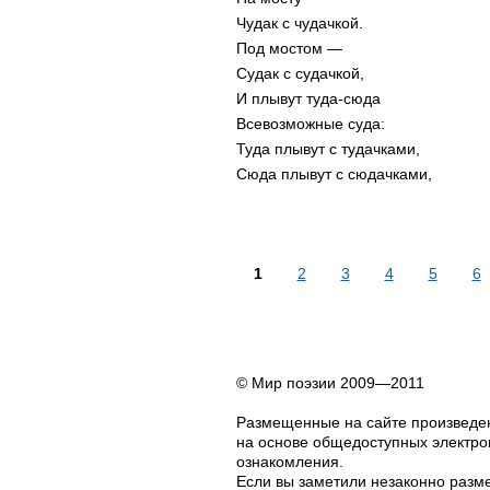
Чудак с чудачкой.
Под мостом —
Судак с судачкой,
И плывут туда-сюда
Всевозможные суда:
Туда плывут с тудачками,
Сюда плывут с сюдачками,
1
2
3
4
5
6
© Мир поэзии 2009—2011
Размещенные на сайте произведен
на основе общедоступных электрон
ознакомления.
Если вы заметили незаконно разме