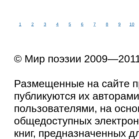
1
2
3
4
5
6
7
8
9
10
© Мир поэзии 2009—201
Размещенные на сайте п
публикуются их авторами
пользователями, на осно
общедоступных электрон
книг, предназначенных д