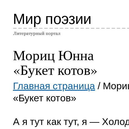
Мир поэзии
Мориц Юнна
«Букет котов»
Главная страница
/ Мори
«Букет котов»
А я тут как тут, я — Холо