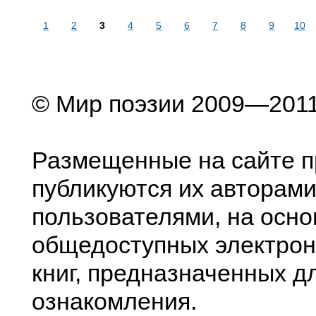
1
2
3
4
5
6
7
8
9
10
© Мир поэзии 2009—201
Размещенные на сайте п
публикуются их авторами
пользователями, на осно
общедоступных электрон
книг, предназначенных д
ознакомления.