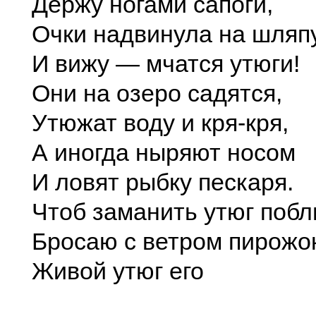
Держу ногами сапоги,
Очки надвинула на шляп
И вижу — мчатся утюги!
Они на озеро садятся,
Утюжат воду и кря-кря,
А иногда ныряют носом
И ловят рыбку пескаря.
Чтоб заманить утюг побл
Бросаю с ветром пирожок
Живой утюг его