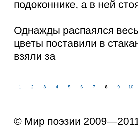
подоконнике, а в ней сто
Однажды распаялся весь
цветы поставили в стакан
взяли за
1
2
3
4
5
6
7
8
9
10
© Мир поэзии 2009—201