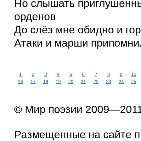
Но слышать приглушенн
орденов
До слёз мне обидно и гор
Атаки и марши припомни
1
2
3
4
5
6
7
8
9
10
16
17
18
19
20
21
22
23
24
25
© Мир поэзии 2009—201
Размещенные на сайте п