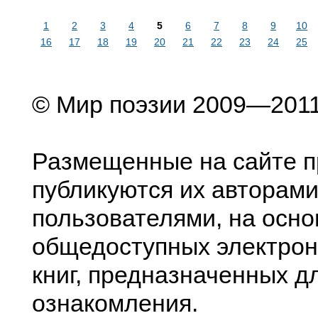
1
2
3
4
5
6
7
8
9
10
16
17
18
19
20
21
22
23
24
25
© Мир поэзии 2009—201
Размещенные на сайте п
публикуются их авторами
пользователями, на осно
общедоступных электрон
книг, предназначенных д
ознакомления.