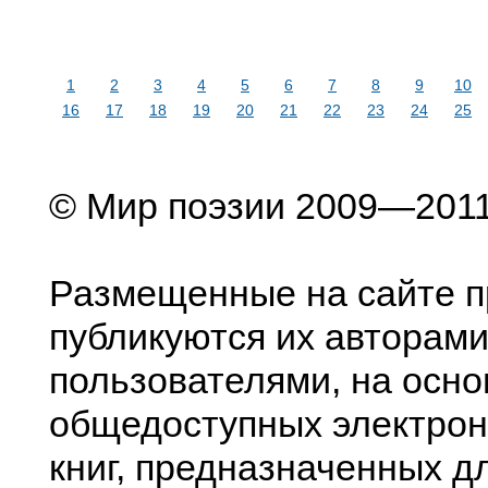
1
2
3
4
5
6
7
8
9
10
16
17
18
19
20
21
22
23
24
25
© Мир поэзии 2009—201
Размещенные на сайте п
публикуются их авторами
пользователями, на осно
общедоступных электрон
книг, предназначенных д