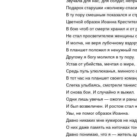
Звучала для нас, для солдат, непр
Подарок старушки «жолнежу-спас
В ту пору смешным показался и с
Цветной образок Иоанна Крестите
В бою чтоб от смерти хранил и от 
Не стал просветителем женщины с
И молча, не веря лубочному вздор
В планшет положил я ненужный по
Другому я богу молился в ту пору.
Устав от убийства, мечтая о мире,
Средь пуль улюлюканья, минного 
В тот час на планшет своего коман
Слегка улыбаясь, смотрели танкис
И снова бои. И случайно я выжил.
Одни лишь увечья — ожоги и раны
И был возвеличен. И ростом стал 
Увы, не помог образок Иоанна.
Давно никаких мне кумиров не над
О них даже память на ниточках тон
Давно понимаю, что я — житель ад