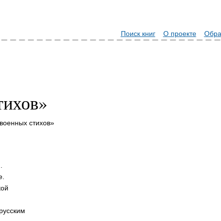
Поиск книг
О проекте
Обра
тихов»
 военных стихов»
.
е.
кой
 русским