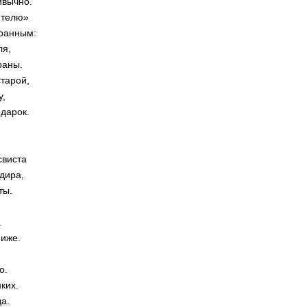
ивычно.
ителю»
транным:
ля,
раны.
тарой,
у,
дарок.
свиста
дира,
ты.
.
ниже.
о.
ких.
а.