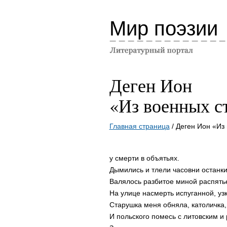
Мир поэзии
Деген Ион
«Из военных с
Главная страница
/ Деген Ион «Из
у смерти в объятьях.
Дымились и тлели часовни останки
Валялось разбитое миной распять
На улице насмерть испуганной, уз
Старушка меня обняла, католичка,
И польского помесь с литовским и