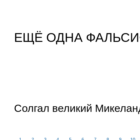
ЕЩЁ ОДНА ФАЛЬС
Солгал великий Микелан
1
2
3
4
5
6
7
8
9
10