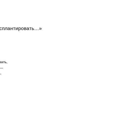
нсплантировать…»
ать,
 —
—