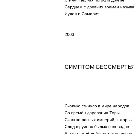
Сгинут так, как погибли другие.
Сердцем с древних времён называ
Иудея и Самария.
2003 г.
СИМПТОМ БЕССМЕРТЬЯ
Сколько сгинуло в мире народов
Со времён дарования Торы.
Сколько разных империй, которых
След в руинах былых водоводов.
А народ мой действительно вечен,