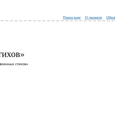
Поиск книг
О проекте
Обра
тихов»
 военных стихов»