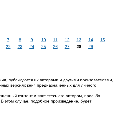
7
8
9
10
11
12
13
14
15
22
23
24
25
26
27
28
29
ия, публикуются их авторами и другими пользователями,
ных версиях книг, предназначенных для личного
щенный контент и являетесь его автором, просьба
 В этом случае, подобное произведение, будет