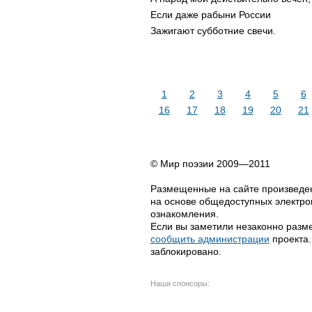
Если даже рабыни России
Зажигают субботние свечи.
1
2
3
4
5
6
16
17
18
19
20
21
© Мир поэзии 2009—2011
Размещенные на сайте произведен
на основе общедоступных электрон
ознакомления.
Если вы заметили незаконно разме
сообщить администрации
проекта.
заблокировано.
Наши спонсоры: