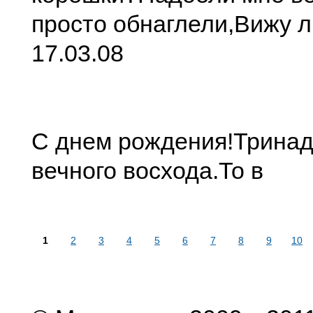
просто обнаглели,
Вижу л
17.03.08
С днем рождения!
Тринад
вечного восхода.
То в
1
2
3
4
5
6
7
8
9
10