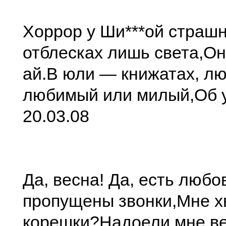
Хоррор у Ши***ой страш
отблесках лишь света,
Он
ай.
В юли — книжатах, лю
любимый или милый,
Об 
20.03.08
Да, весна! Да, есть любо
пропущены звонки,
Мне х
корешки?
Надоели мне в