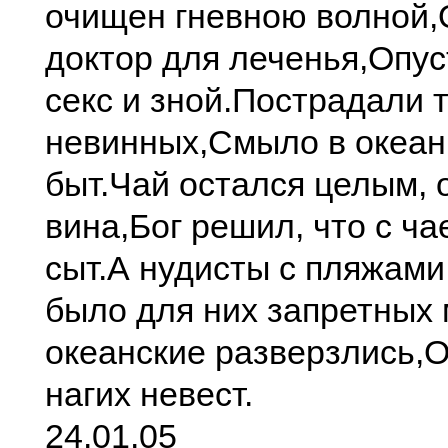
очищен гневною волной,
доктор для леченья,
Опус
секс и зной.
Пострадали 
невинных,
Смыло в океан
быт.
Чай остался целым, 
вина,
Бог решил, что с ч
сыт.
А нудисты с пляжами
было для них запретных 
океанские разверзлись,
О
нагих невест.
24.01.05