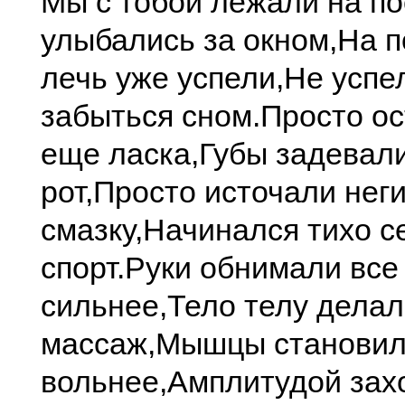
Мы с тобой лежали на по
улыбались за окном,
На п
лечь уже успели,
Не успе
забыться сном.
Просто о
еще ласка,
Губы задевал
рот,
Просто источали нег
смазку,
Начинался тихо се
спорт.
Руки обнимали все
сильнее,
Тело телу дела
массаж,
Мышцы становил
вольнее,
Амплитудой зах