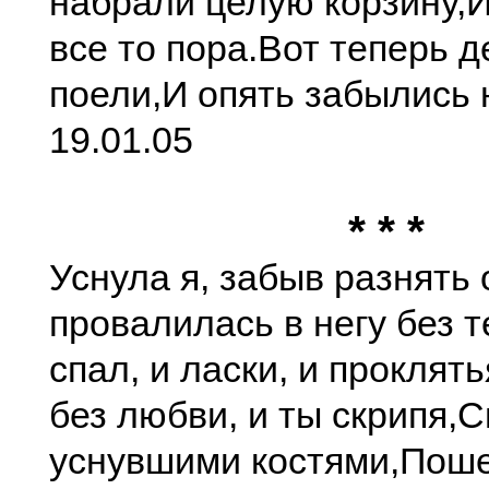
набрали целую корзину,
И
все то пора.
Вот теперь д
поели,
И опять забылись 
19.01.05
* * *
Уснула я, забыв разнять 
провалилась в негу без т
спал, и ласки, и проклять
без любви, и ты скрипя,
С
уснувшими костями,
Поше