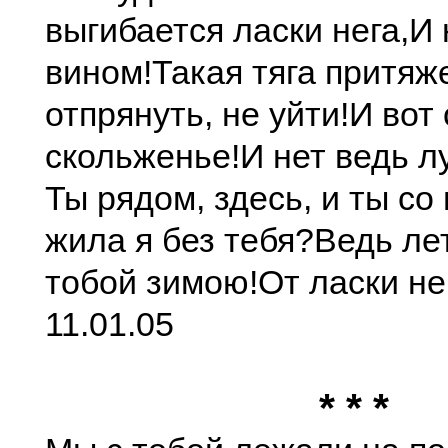
выгибается ласки нега,
И 
вином!
Такая тяга притяж
отпрянуть, не уйти!
И вот
скольженье!
И нет ведь л
Ты рядом, здесь, и ты со
жила я без тебя?
Ведь ле
тобой зимою!
От ласки не
11.01.05
* * *