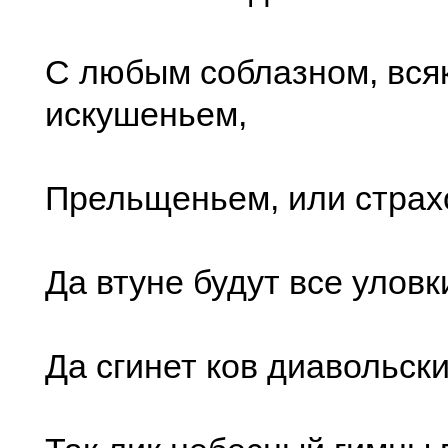
С любым соблазном, вся
искушеньем,
Прельщеньем, или страхо
Да втуне будут все уловк
Да сгинет ков диавольски