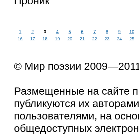
Проник
1
2
3
4
5
6
7
8
9
10
16
17
18
19
20
21
22
23
24
25
© Мир поэзии 2009—201
Размещенные на сайте п
публикуются их авторами
пользователями, на осно
общедоступных электрон