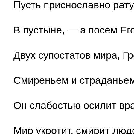
Пусть приснославно рату
В пустыне, — а посем Е
Двух супостатов мира, Гр
Смиреньем и страданьем
Он слабостью осилит вр
Мир укротит, смирит люд