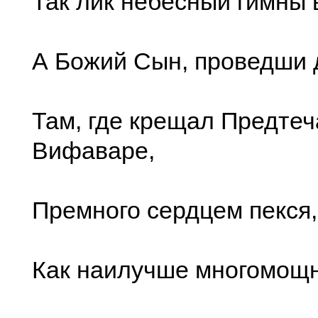
Так лик небесный гимны 
А Божий Сын, проведши 
Там, где крещал Предтеч
Вифаваре,
Премного сердцем пекся
Как наилучше многомощ