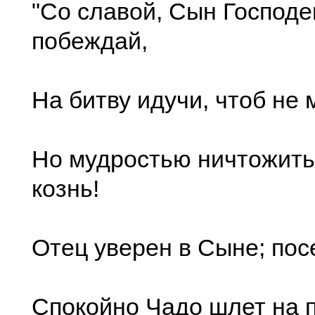
"Со славой, Сын Господе
побеждай,
На битву идучи, чтоб не 
Но мудростью ничтожит
кознь!
Отец уверен в Сыне; пос
Спокойно Чадо шлет на 