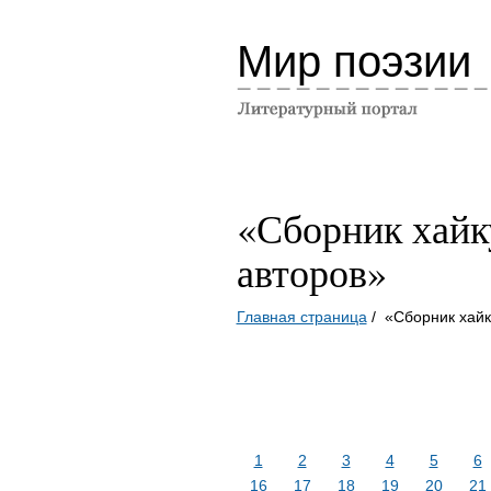
Мир поэзии
«Сборник хайк
авторов»
Главная страница
/ «Сборник хайк
1
2
3
4
5
6
16
17
18
19
20
21