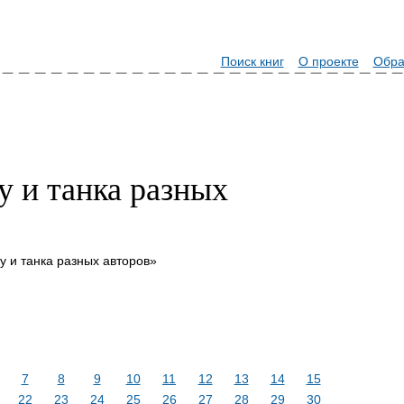
Поиск книг
О проекте
Обра
у и танка разных
у и танка разных авторов»
7
8
9
10
11
12
13
14
15
22
23
24
25
26
27
28
29
30