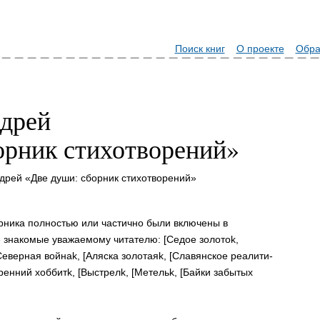
Поиск книг
О проекте
Обра
дрей
орник стихотворений»
дрей «Две души: сборник стихотворений»
рника полностью или частично были включены в
знакомые уважаемому читателю: [Седое золотоk,
[Северная войнаk, [Аляска золотаяk, [Славянское реалити-
ренний хоббитk, [Выстрелk, [Метельk, [Байки забытых