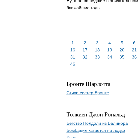
Ну, а не вошедшие в обязательном
ближайшие годы
1
2
3
4
5
6
16
17
18
19
20
21
31
32
33
34
35
36
46
Бронте Шарлотта
Стихи сестер Бронте
Толкиен Джон Рональд
Бегство Нолдоли из Валинора
Бомбадил катается на лодке
Клад