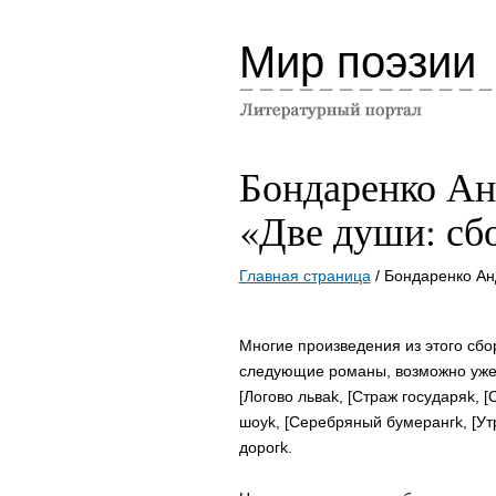
Мир поэзии
Бондаренко Ан
«Две души: сб
Главная страница
/ Бондаренко Ан
Многие произведения из этого сбо
следующие романы, возможно уже 
[Логово льваk, [Страж государяk, 
шоуk, [Серебряный бумерангk, [Ут
дорогk.