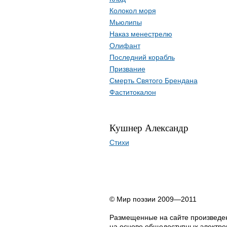
Колокол моря
Мьюлипы
Наказ менестрелю
Олифант
Последний корабль
Призвание
Смерть Святого Брендана
Фаститокалон
Кушнер Александр
Стихи
© Мир поэзии 2009—2011
Размещенные на сайте произведен
на основе общедоступных электрон