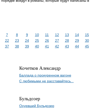
 порядке войдут в романы, которые будут написаны в
7
8
9
10
11
12
13
14
15
22
23
24
25
26
27
28
29
30
37
38
39
40
41
42
43
44
45
Кочетков Александр
Баллада о прокуренном вагоне
С любимыми не расставайтесь...
Бульдозер
Охуевший Бульдозер