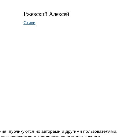
Ржевский Алексей
Стихи
ия, публикуются их авторами и другими пользователями,
ных версиях книг, предназначенных для личного