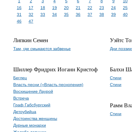
1
2
3
4
5
6
7
8
9
10
16
17
18
19
20
21
22
23
24
25
31
32
33
34
35
36
37
38
39
40
46
47
Липкин Семен
Уэйтс Т
Там, где смыкаются забвенье
Дни поэзии
Шиллер Фридрих Иоганн Кристоф
Балхи Ш
Беглец
Стихи
Власть песни (=Власть песнопения)
Стихи
Восхищение Лаурой
Встреча
Рамм Вл
Граф Габсбургский
Детоубийца
Стихи
Достоинства женщины
Дурные монархи