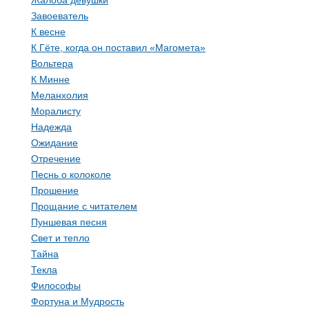
Жалоба девушки
Завоеватель
К весне
К Гёте, когда он поставил «Магомета»
Вольтера
К Минне
Меланхолия
Моралисту
Надежда
Ожидание
Отречение
Песнь о колоколе
Прошение
Прощание с читателем
Пуншевая песня
Свет и тепло
Тайна
Текла
Философы
Фортуна и Мудрость