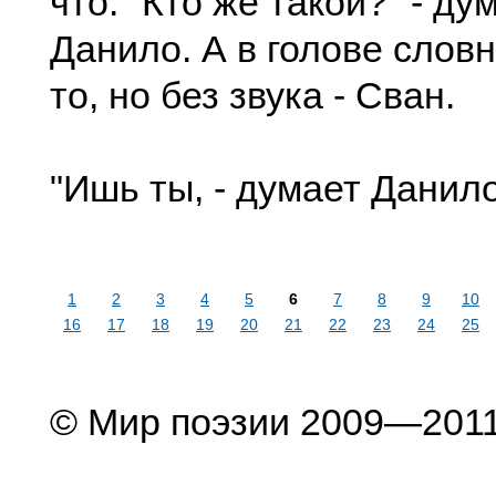
что. "Кто же такой?" - ду
Данило. А в голове словн
то, но без звука - Сван.
"Ишь ты, - думает Данило
1
2
3
4
5
6
7
8
9
10
16
17
18
19
20
21
22
23
24
25
© Мир поэзии 2009—201