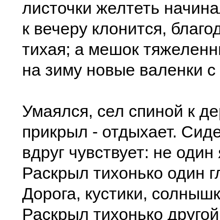
листочки желтеть начин
к вечеру клонится, благо
тихая; а мешок тяжеленны
на зиму новые валенки с
Умаялся, сел спиной к де
прикрыл - отдыхает. Сиде
вдруг чувствует: не один 
Раскрыл тихонько один гл
Дорога, кустики, солныш
Раскрыл тихонько другой