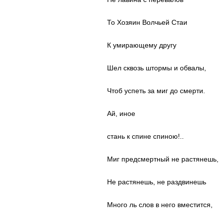
То Хозяин Волчьей Стаи
К умирающему другу
Шел сквозь штормы и обвалы,
Чтоб успеть за миг до смерти.
Ай, иное
стань к спине спиною!..
Миг предсмертный не растянешь,
Не растянешь, не раздвинешь
Много ль слов в него вместится,