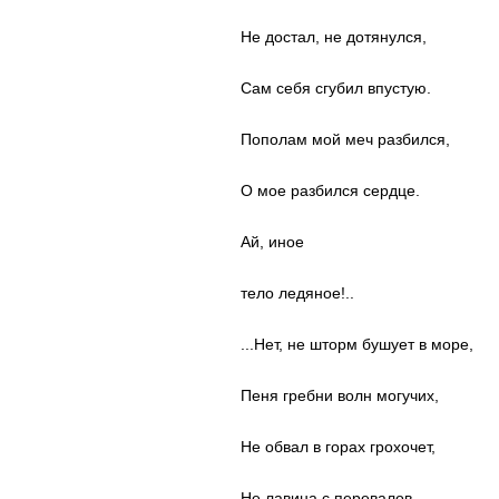
Не достал, не дотянулся,
Сам себя сгубил впустую.
Пополам мой меч разбился,
О мое разбился сердце.
Ай, иное
тело ледяное!..
...Нет, не шторм бушует в море,
Пеня гребни волн могучих,
Не обвал в горах грохочет,
Не лавина с перевалов