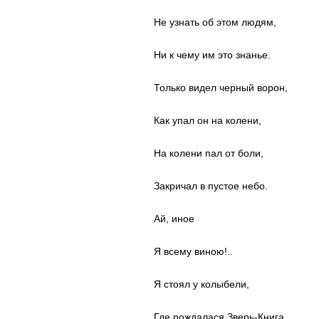
Не узнать об этом людям,
Ни к чему им это знанье.
Только видел черный ворон,
Как упал он на колени,
На колени пал от боли,
Закричал в пустое небо.
Ай, иное
Я всему виною!..
Я стоял у колыбели,
Где рождалася Зверь-Книга,