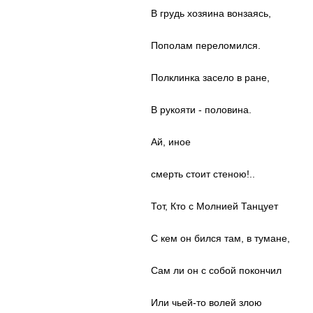
В грудь хозяина вонзаясь,
Пополам переломился.
Полклинка засело в ране,
В рукояти - половина.
Ай, иное
смерть стоит стеною!..
Тот, Кто с Молнией Танцует
С кем он бился там, в тумане,
Сам ли он с собой покончил
Или чьей-то волей злою