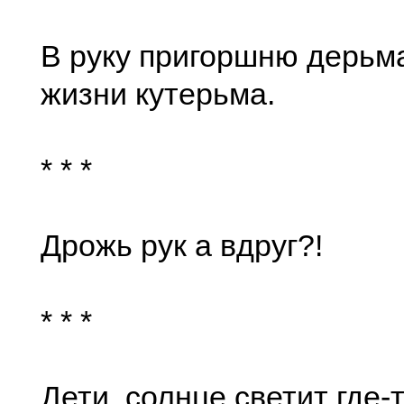
В руку пригоршню дерьм
жизни кутерьма.
* * *
Дрожь рук а вдруг?!
* * *
Дети, солнце светит где-