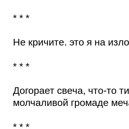
* * *
Не кричите. это я на изл
* * *
Догорает свеча, что-то т
молчаливой громаде меч
* * *