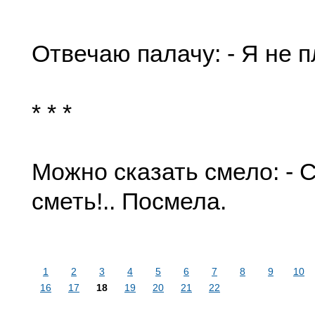
Отвечаю палачу: - Я не п
* * *
Можно сказать смело: - 
сметь!.. Посмела.
1
2
3
4
5
6
7
8
9
10
16
17
18
19
20
21
22