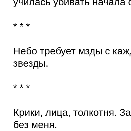
училась убивать начала с
* * *
Небо требует мзды с ка
звезды.
* * *
Крики, лица, толкотня. З
без меня.