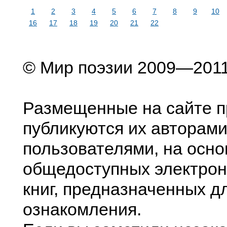
1
2
3
4
5
6
7
8
9
10
16
17
18
19
20
21
22
© Мир поэзии 2009—201
Размещенные на сайте п
публикуются их авторами
пользователями, на осно
общедоступных электрон
книг, предназначенных д
ознакомления.