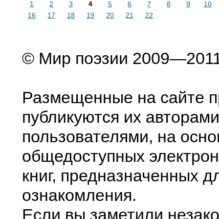
1
2
3
4
5
6
7
8
9
10
16
17
18
19
20
21
22
© Мир поэзии 2009—201
Размещенные на сайте п
публикуются их авторами
пользователями, на осно
общедоступных электрон
книг, предназначенных д
ознакомления.
Если вы заметили незак