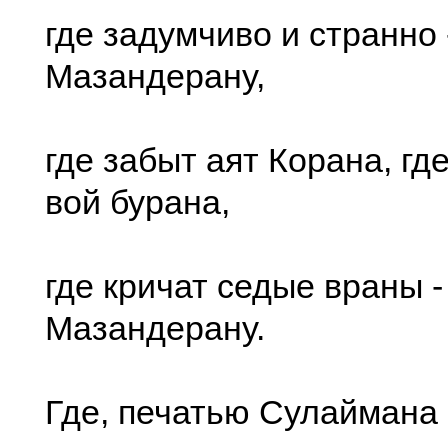
где задумчиво и странно 
Мазандерану,
где забыт аят Корана, гд
вой бурана,
где кричат седые враны -
Мазандерану.
Где, печатью Сулаймана