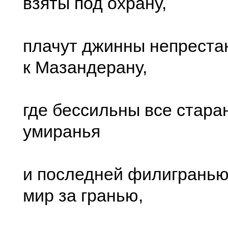
взяты под охрану,
плачут джинны непрестан
к Мазандерану,
где бессильны все стара
умиранья
и последней филигранью
мир за гранью,