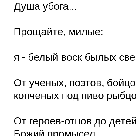
Душа убога...
Прощайте, милые:
я - белый воск былых све
От ученых, поэтов, бойцо
копченых под пиво рыбцо
От героев-отцов до дете
Божий промысел,