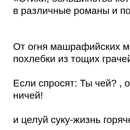
в различные романы и п
От огня машрафийских м
похлебки из тощих граче
Если спросят: Ты чей? , 
ничей!
и целуй суку-жизнь горяч