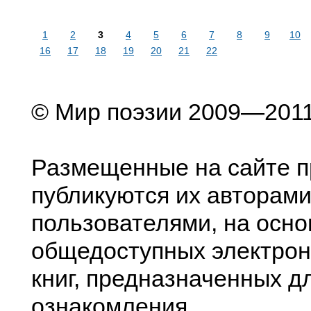
1
2
3
4
5
6
7
8
9
10
16
17
18
19
20
21
22
© Мир поэзии 2009—201
Размещенные на сайте п
публикуются их авторами
пользователями, на осно
общедоступных электрон
книг, предназначенных д
ознакомления.