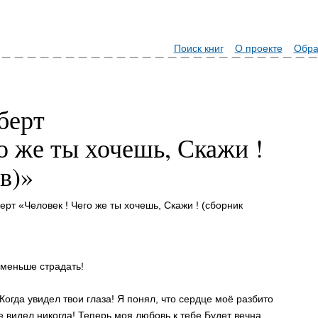
Поиск книг
О проекте
Обра
берт
о же ты хочешь, Скажи !
в)»
рт «Человек ! Чего же ты хочешь, Скажи ! (сборник
 меньше страдать!
Когда увидел твои глаза! Я понял, что сердце моё разбито
не видел никогда! Теперь моя любовь к тебе Будет вечна