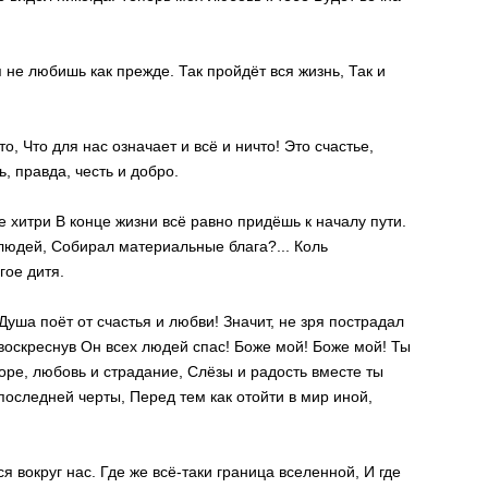
 не любишь как прежде. Так пройдёт вся жизнь, Так и
то, Что для нас означает и всё и ничто! Это счастье,
, правда, честь и добро.
не хитри В конце жизни всё равно придёшь к началу пути.
людей, Собирал материальные блага?... Коль
гое дитя.
уша поёт от счастья и любви! Значит, не зря пострадал
 воскреснув Он всех людей спас! Боже мой! Боже мой! Ты
горе, любовь и страдание, Слёзы и радость вместе ты
последней черты, Перед тем как отойти в мир иной,
я вокруг нас. Где же всё-таки граница вселенной, И где