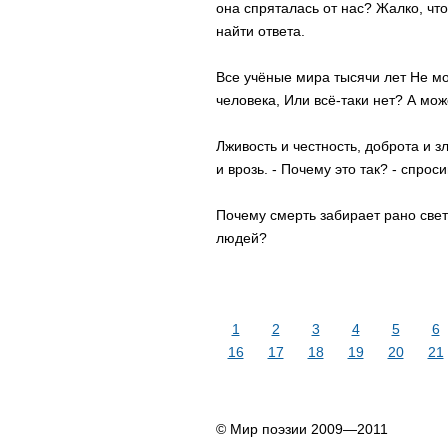
она спряталась от нас? Жалко, чт
найти ответа.
Все учёные мира тысячи лет Не мо
человека, Или всё-таки нет? А може
Лживость и честность, доброта и 
и врозь. - Почему это так? - спрос
Почему смерть забирает рано све
людей?
1
2
3
4
5
6
16
17
18
19
20
21
© Мир поэзии 2009—2011