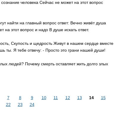
о сознание человека Сейчас не может на этот вопрос
гут найти на главный вопрос ответ: Вечно живёт душа
т на этот вопрос и надо В душе искать ответ.
злость, Скупость и щедрость Живут в нашем сердце вместе
ишь ты. Я тебе отвечу: - Просто это грани нашей души!
тлых людей? Почему смерть оставляет жить долго злых
7
8
9
10
11
12
13
14
15
22
23
24