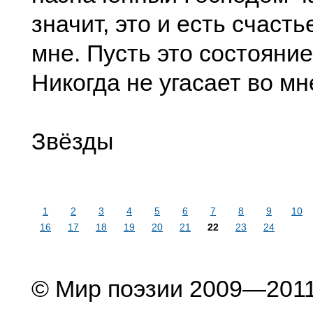
значит, это и есть счаст
мне. Пусть это состояни
Никогда не угасает во мн
Звёзды
1
2
3
4
5
6
7
8
9
10
16
17
18
19
20
21
22
23
24
© Мир поэзии 2009—201